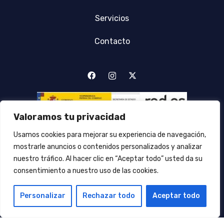
Servicios
Contacto
Valoramos tu privacidad
Usamos cookies para mejorar su experiencia de navegación,
mostrarle anuncios o contenidos personalizados y analizar
Financiado por la Unión Europea – NextGenerationEU
nuestro tráfico. Al hacer clic en “Aceptar todo” usted da su
POLINOMI
Todos los derechos reservados
consentimiento a nuestro uso de las cookies.
Avisos Legales
ES
Personalizar
Rechazar todo
Aceptar todo
Política de cookies
Políticas de Privacidad